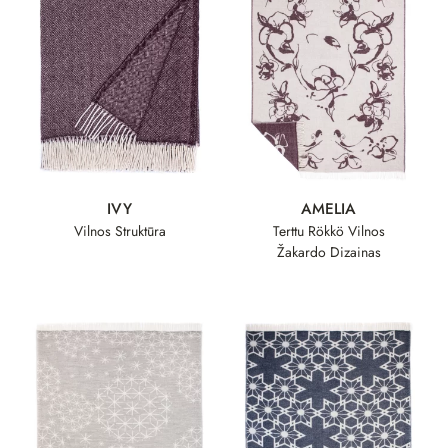
IVY
AMELIA
Vilnos Struktūra
Terttu Rökkö Vilnos
Žakardo Dizainas