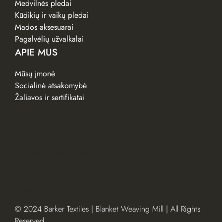
Medvilnės pledai
Kūdikių ir vaikų pledai
Mados aksesuarai
Pagalvėlių užvalkalai
APIE MUS
Mūsų įmonė
Socialinė atsakomybė
Žaliavos ir sertifikatai
KONTAKTAI
PASLAUGOS
Facebook
LinkedIn
Instagram
Privatumo politika
Slapukai
© 2024 Barker Textiles | Blanket Weaving Mill | All Rights
Reserved