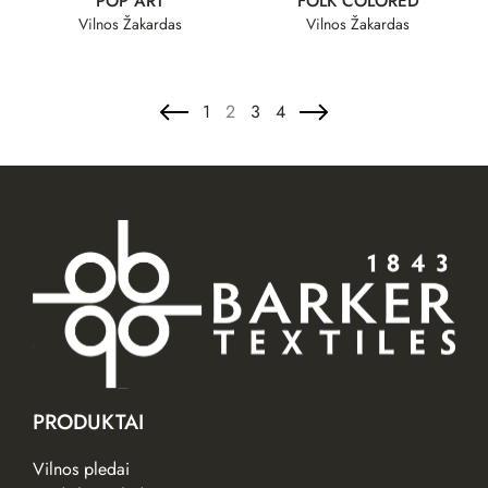
POP ART
FOLK COLORED
Vilnos Žakardas
Vilnos Žakardas
1
2
3
4
PRODUKTAI
Vilnos pledai