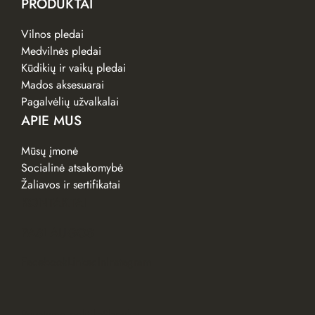
PRODUKTAI
Vilnos pledai
Medvilnės pledai
Kūdikių ir vaikų pledai
Mados aksesuarai
Pagalvėlių užvalkalai
APIE MUS
Mūsų įmonė
Socialinė atsakomybė
Žaliavos ir sertifikatai
KONTAKTAI
PASLAUGOS
Facebook
LinkedIn
Instagram
Privatumo politika
Slapukai