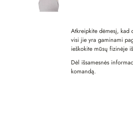
Atkreipkite dėmesį, ka
visi jie yra gaminami pag
ieškokite mūsų fizinėje
i
Dėl išsamesnės informac
komandą
.