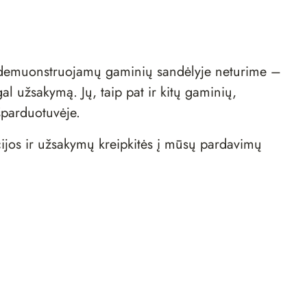
d demuonstruojamų gaminių sandėlyje neturime –
al užsakymą. Jų, taip pat ir kitų gaminių,
šparduotuvėje
.
ijos ir užsakymų kreipkitės į mūsų
pardavimų