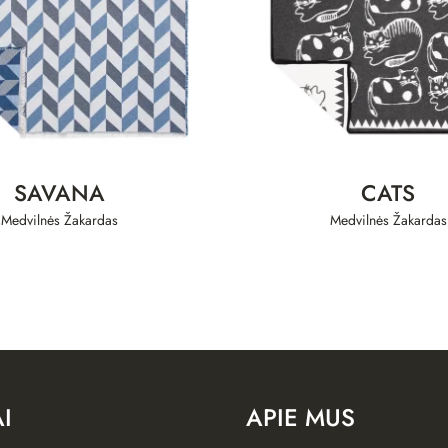
SAVANA
CATS
Medvilnės Žakardas
Medvilnės Žakardas
I
APIE MUS