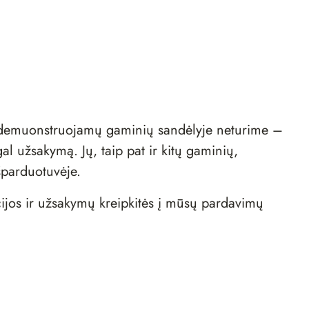
d demuonstruojamų gaminių sandėlyje neturime –
al užsakymą. Jų, taip pat ir kitų gaminių,
šparduotuvėje
.
ijos ir užsakymų kreipkitės į mūsų
pardavimų