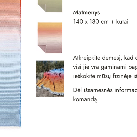
Matmenys
140 x 180 cm + kutai
Atkreipkite dėmesį, ka
visi jie yra gaminami pag
ieškokite mūsų fizinėje
i
Dėl išsamesnės informac
komandą
.