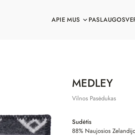
APIE MUS
PASLAUGOS
VE
MEDLEY
Vilnos Pasėdukas
Sudėtis
88% Naujosios Zelandijo