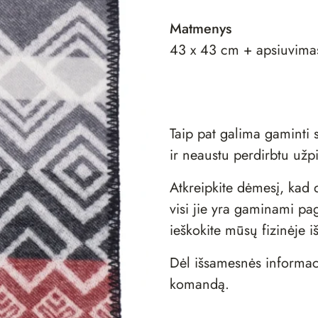
Matmenys
43 x 43 cm + apsiuvima
Taip pat galima gaminti 
ir neaustu perdirbtu užp
Atkreipkite dėmesį, ka
visi jie yra gaminami pag
ieškokite mūsų fizinėje
i
Dėl išsamesnės informac
komandą
.