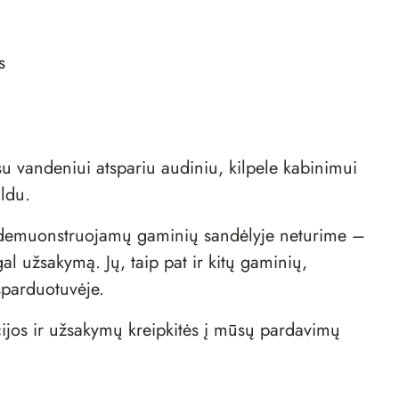
s
su vandeniui atspariu audiniu, kilpele kabinimui
ildu.
d demuonstruojamų gaminių sandėlyje neturime –
al užsakymą. Jų, taip pat ir kitų gaminių,
šparduotuvėje
.
ijos ir užsakymų kreipkitės į mūsų
pardavimų