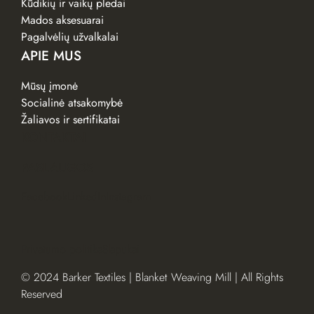
Kūdikių ir vaikų pledai
Mados aksesuarai
Pagalvėlių užvalkalai
APIE MUS
Mūsų įmonė
Socialinė atsakomybė
Žaliavos ir sertifikatai
KONTAKTAI
PASLAUGOS
Facebook
LinkedIn
Instagram
Privatumo politika
Slapukai
© 2024 Barker Textiles | Blanket Weaving Mill | All Rights
Reserved