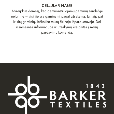
CELLULAR NAME
Atkreipkite dėmesį, kad demuonstruojamų gaminių sandėlyje
neturime – visi jie yra gaminami pagal užsakymą. Jų, taip pat
ir kitų gaminių, ieškokite mūsų fizinėje išparduotuvėje. Dėl
išsamesnės informacijos ir užsakymų kreipkitės į mūsų
pardavimų komandą.