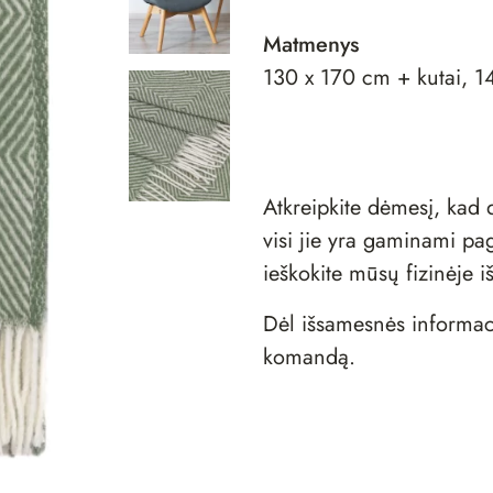
Matmenys
130 x 170 cm + kutai, 1
Atkreipkite dėmesį, ka
visi jie yra gaminami pag
ieškokite mūsų fizinėje
i
Dėl išsamesnės informac
komandą
.