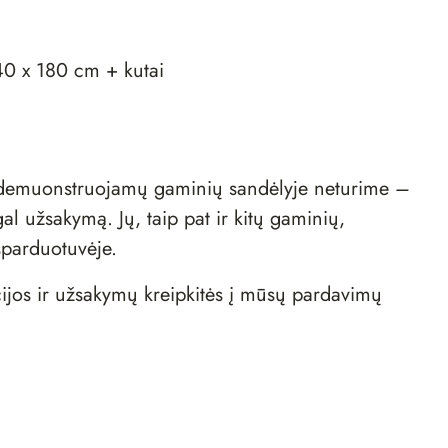
40 x 180 cm + kutai
d demuonstruojamų gaminių sandėlyje neturime –
al užsakymą. Jų, taip pat ir kitų gaminių,
šparduotuvėje
.
ijos ir užsakymų kreipkitės į mūsų
pardavimų